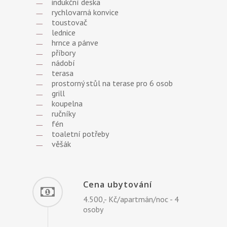
indukční deska
rychlovarná konvice
toustovač
lednice
hrnce a pánve
příbory
nádobí
terasa
prostorný stůl na terase pro 6 osob
grill
koupelna
ručníky
fén
toaletní potřeby
věšák
Cena ubytování
4.500,- Kč/apartmán/noc - 4
osoby