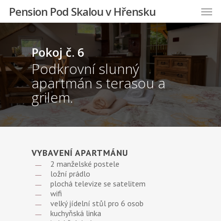
Pension Pod Skalou v Hřensku
Pokoj č. 6
Podkrovní slunný
apartmán s terasou a
grilem.
VYBAVENÍ APARTMÁNU
2 manželské postele
ložní prádlo
plochá televize se satelitem
wifi
velký jídelní stůl pro 6 osob
kuchyňská linka