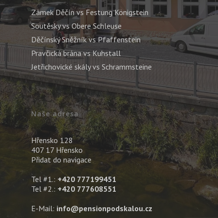
Zámek Děčín vs Festung Königstein
Soutěsky vs Obere Schleuse
Děčínský Sněžník vs Pfaffenstein
Pravčická brána vs Kuhstall
Jetřichovické skály vs Schrammsteine
Naše adresa
Hřensko 128
407 17 Hřensko
Přidat do navigace
Tel #1.:
+420 777199451
Tel #2.:
+420 777608551
E-Mail:
info@pensionpodskalou.cz